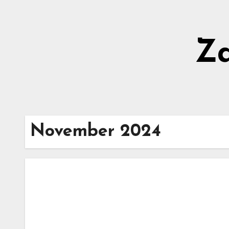
Zum
Inhalt
springen
Z
November 2024