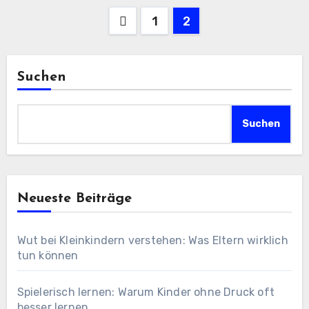
Seitennummerierung
1
2
der
Beiträge
Suchen
Suchen
Neueste Beiträge
Wut bei Kleinkindern verstehen: Was Eltern wirklich
tun können
Spielerisch lernen: Warum Kinder ohne Druck oft
besser lernen