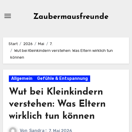
Zum
Inhalt
Zaubermausfreunde
springen
Start
2026
Mai
7.
Wut bei Kleinkindern verstehen: Was Eltern wirklich tun
können
Allgemein
Gefühle & Entspannung
Wut bei Kleinkindern
verstehen: Was Eltern
wirklich tun können
Von
Sandra
7. Mai 2026