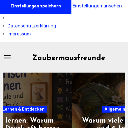
Einstellungen ansehen
Einstellungen speichern
Datenschutzerklärung
Impressum
Zum
Inhalt
Zaubermausfreunde
springen
Allgemein
Gefühle & Ruhe
Warum viele Kinder zwischen 4