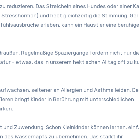
zu reduzieren. Das Streicheln eines Hundes oder einer K
s Stresshormon) und hebt gleichzeitig die Stimmung. Ger
Gefühlsausbrüche erleben, kann ein Haustier eine beruhig
 draußen. Regelmäßige Spaziergänge fördern nicht nur di
tur – etwas, das in unserem hektischen Alltag oft zu k
 aufwachsen, seltener an Allergien und Asthma leiden. De
eren bringt Kinder in Berührung mit unterschiedlichen
rken.
t und Zuwendung. Schon Kleinkinder können lernen, ein
en des Wassernapfs zu übernehmen. Das stärkt ihr