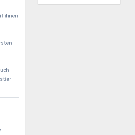
it ihnen
rsten
such
stier
e