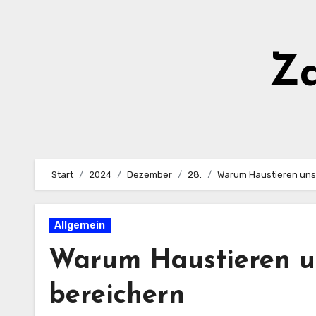
Zum
Inhalt
springen
Z
Start
2024
Dezember
28.
Warum Haustieren unse
Allgemein
Warum Haustieren u
bereichern