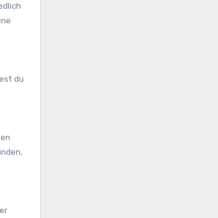
edlich
ine
test du
nen
inden,
er