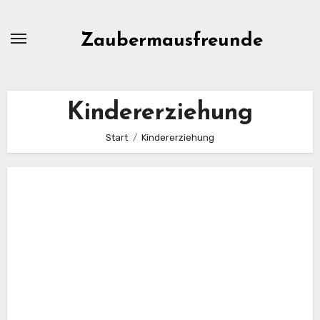
Zum
Inhalt
Zaubermausfreunde
springen
Kindererziehung
Start
Kindererziehung